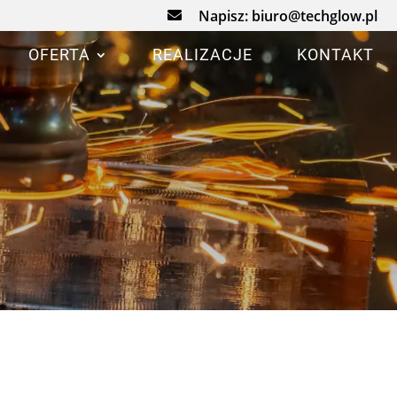
Napisz:
biuro@techglow.pl

OFERTA
REALIZACJE
KONTAKT